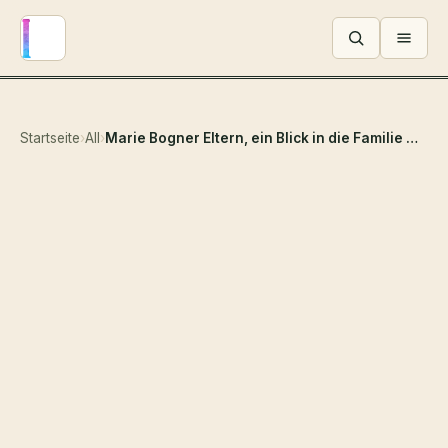
Menü ö
Startseite
›
All
›
Marie Bogner Eltern, ein Blick in die Familie hinter der alpinen Skifahrerin