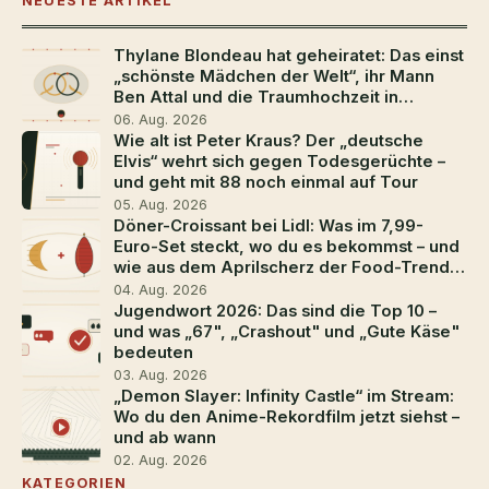
NEUESTE ARTIKEL
Thylane Blondeau hat geheiratet: Das einst
„schönste Mädchen der Welt“, ihr Mann
Ben Attal und die Traumhochzeit in
Südfrankreich
06. Aug. 2026
Wie alt ist Peter Kraus? Der „deutsche
Elvis“ wehrt sich gegen Todesgerüchte –
und geht mit 88 noch einmal auf Tour
05. Aug. 2026
Döner-Croissant bei Lidl: Was im 7,99-
Euro-Set steckt, wo du es bekommst – und
wie aus dem Aprilscherz der Food-Trend
2026 wurde
04. Aug. 2026
Jugendwort 2026: Das sind die Top 10 –
und was „67", „Crashout" und „Gute Käse"
bedeuten
03. Aug. 2026
„Demon Slayer: Infinity Castle“ im Stream:
Wo du den Anime-Rekordfilm jetzt siehst –
und ab wann
02. Aug. 2026
KATEGORIEN