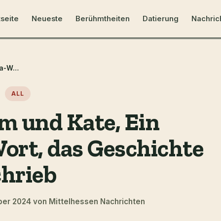
tseite
Neueste
Berühmtheiten
Datierung
Nachric
Prinz William und Kate, Ein königliches Ja-Wort, das Geschichte schrieb
ALL
am und Kate, Ein
Wort, das Geschichte
chrieb
ber 2024 von Mittelhessen Nachrichten