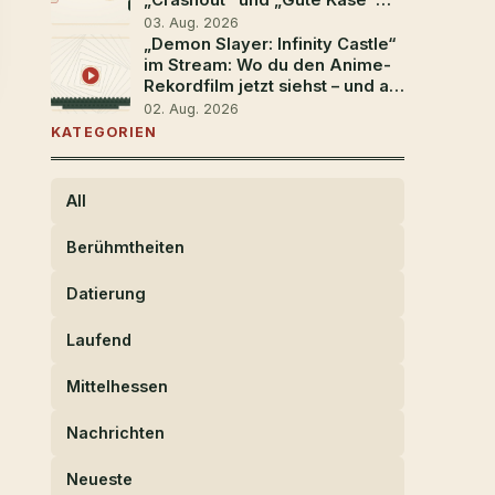
„Crashout" und „Gute Käse"
bedeuten
03. Aug. 2026
„Demon Slayer: Infinity Castle“
im Stream: Wo du den Anime-
Rekordfilm jetzt siehst – und ab
wann
02. Aug. 2026
KATEGORIEN
All
Berühmtheiten
Datierung
Laufend
Mittelhessen
Nachrichten
Neueste