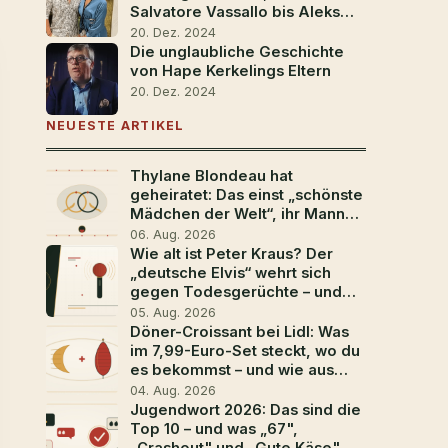
Salvatore Vassallo bis Aleks
Petrovic
20. Dez. 2024
Die unglaubliche Geschichte
von Hape Kerkelings Eltern
20. Dez. 2024
NEUESTE ARTIKEL
Thylane Blondeau hat
geheiratet: Das einst „schönste
Mädchen der Welt“, ihr Mann
Ben Attal und die
06. Aug. 2026
Traumhochzeit in
Wie alt ist Peter Kraus? Der
Südfrankreich
„deutsche Elvis“ wehrt sich
gegen Todesgerüchte – und
geht mit 88 noch einmal auf
05. Aug. 2026
Tour
Döner-Croissant bei Lidl: Was
im 7,99-Euro-Set steckt, wo du
es bekommst – und wie aus
dem Aprilscherz der Food-
04. Aug. 2026
Trend 2026 wurde
Jugendwort 2026: Das sind die
Top 10 – und was „67",