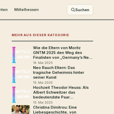
hten
Mittelhessen
Suchen
MEHR AUS DIESER KATEGORIE
Wie die Eltern von Moritz
GNTM 2025 den Weg des
Finalisten von „Germany’s Next
Top Model“ geprägt haben
16. Mai 2025
Neo Rauch Eltern: Das
tragische Geheimnis hinter
seiner Kunst
15. Mai 2025
Hochzeit Theodor Heuss: Als
Albert Schweitzer das
bedeutendste Paar
Deutschlands traute
15. Mai 2025
Christina Dimitrou: Eine
Liebesgeschichte, von