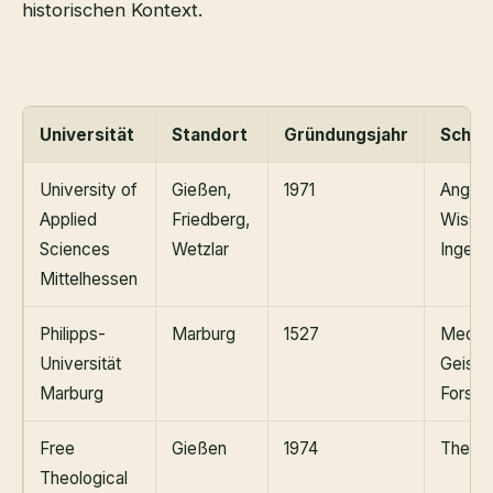
historischen Kontext.
Universität
Standort
Gründungsjahr
Schwe
University of
Gießen,
1971
Angew
Applied
Friedberg,
Wissen
Sciences
Wetzlar
Ingeni
Mittelhessen
Philipps-
Marburg
1527
Medizi
Universität
Geiste
Marburg
Forsch
Free
Gießen
1974
Theolo
Theological