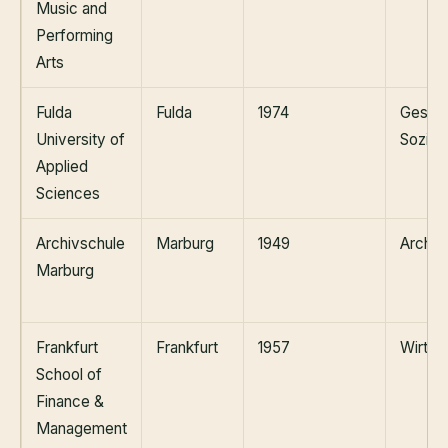
Music and
Performing
Arts
Fulda
Fulda
1974
Gesund
University of
Sozial
Applied
Sciences
Archivschule
Marburg
1949
Archi
Marburg
Frankfurt
Frankfurt
1957
Wirtsc
School of
Finance &
Management