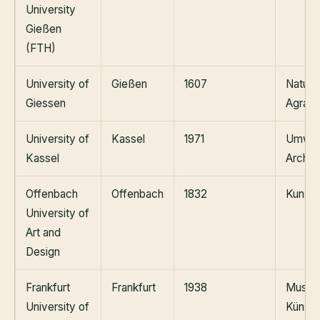
University
Gießen
(FTH)
University of
Gießen
1607
Naturw
Giessen
Agrarw
University of
Kassel
1971
Umwelt
Kassel
Archite
Offenbach
Offenbach
1832
Kunst,
University of
Art and
Design
Frankfurt
Frankfurt
1938
Musik,
University of
Künste