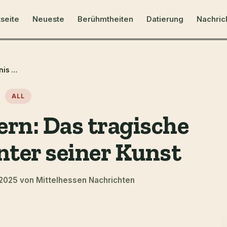
tseite
Neueste
Berühmtheiten
Datierung
Nachric
Neo Rauch Eltern: Das tragische Geheimnis hinter seiner Kunst
ALL
ern: Das tragische
nter seiner Kunst
i 2025 von Mittelhessen Nachrichten