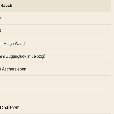
 Rauch
0
R
h, Helga Wand
eim Zugunglück in Leipzig)
in Aschersleben
schullehrer