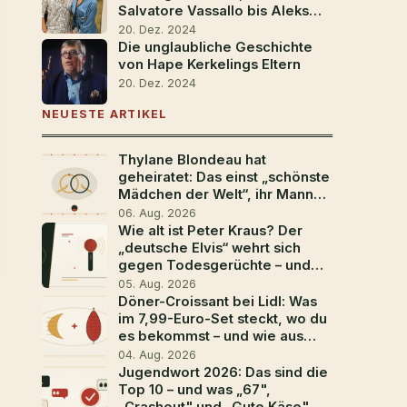
Salvatore Vassallo bis Aleks
Petrovic
20. Dez. 2024
Die unglaubliche Geschichte
von Hape Kerkelings Eltern
20. Dez. 2024
NEUESTE ARTIKEL
Thylane Blondeau hat
geheiratet: Das einst „schönste
Mädchen der Welt“, ihr Mann
Ben Attal und die
06. Aug. 2026
Traumhochzeit in
Wie alt ist Peter Kraus? Der
Südfrankreich
„deutsche Elvis“ wehrt sich
gegen Todesgerüchte – und
geht mit 88 noch einmal auf
05. Aug. 2026
Tour
Döner-Croissant bei Lidl: Was
im 7,99-Euro-Set steckt, wo du
es bekommst – und wie aus
dem Aprilscherz der Food-
04. Aug. 2026
Trend 2026 wurde
Jugendwort 2026: Das sind die
Top 10 – und was „67",