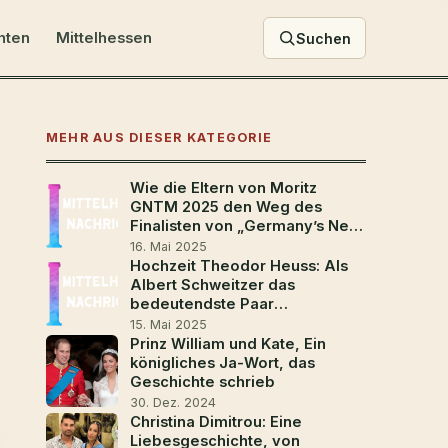
hten
Mittelhessen
Suchen
MEHR AUS DIESER KATEGORIE
Wie die Eltern von Moritz
GNTM 2025 den Weg des
Finalisten von „Germany’s Next
Top Model“ geprägt haben
16. Mai 2025
Hochzeit Theodor Heuss: Als
Albert Schweitzer das
bedeutendste Paar
Deutschlands traute
15. Mai 2025
Prinz William und Kate, Ein
königliches Ja-Wort, das
Geschichte schrieb
30. Dez. 2024
Christina Dimitrou: Eine
Liebesgeschichte, von