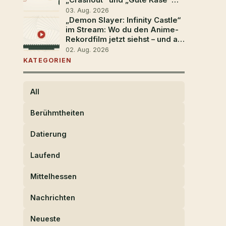
„Crashout" und „Gute Käse"
bedeuten
03. Aug. 2026
„Demon Slayer: Infinity Castle“
im Stream: Wo du den Anime-
Rekordfilm jetzt siehst – und ab
wann
02. Aug. 2026
KATEGORIEN
All
Berühmtheiten
Datierung
Laufend
Mittelhessen
Nachrichten
Neueste