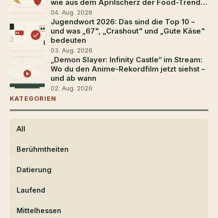
wie aus dem Aprilscherz der Food-Trend
2026 wurde
04. Aug. 2026
Jugendwort 2026: Das sind die Top 10 –
und was „67", „Crashout" und „Gute Käse"
bedeuten
03. Aug. 2026
„Demon Slayer: Infinity Castle“ im Stream:
Wo du den Anime-Rekordfilm jetzt siehst –
und ab wann
02. Aug. 2026
KATEGORIEN
All
Berühmtheiten
Datierung
Laufend
Mittelhessen