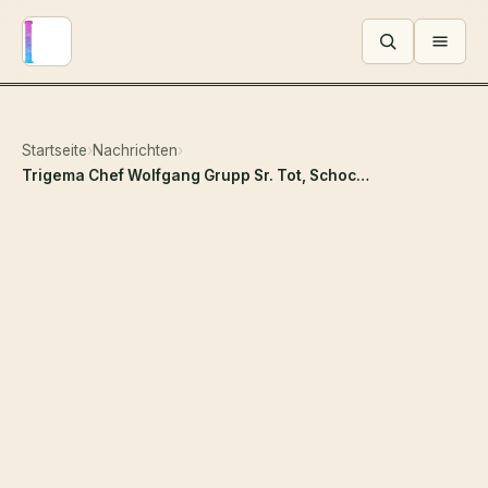
Menü ö
Startseite
›
Nachrichten
›
Trigema Chef Wolfgang Grupp Sr. Tot, Schockierendes Krankenhauschaos umgibt die letzten Tage der deutschen Textilikone