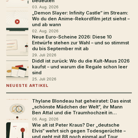
bedeuten
03. Aug. 2026
„Demon Slayer: Infinity Castle“ im Stream:
Wo du den Anime-Rekordfilm jetzt siehst –
und ab wann
02. Aug. 2026
Neue Euro-Scheine 2026: Diese 10
Entwürfe stehen zur Wahl – und so stimmst
du bis September mit ab
29. Juli 2026
Diddl ist zurück: Wo du die Kult-Maus 2026
kaufst – und warum die Regale schon leer
sind
25. Juli 2026
NEUESTE ARTIKEL
Thylane Blondeau hat geheiratet: Das einst
„schönste Mädchen der Welt“, ihr Mann
Ben Attal und die Traumhochzeit in
Südfrankreich
06. Aug. 2026
Wie alt ist Peter Kraus? Der „deutsche
Elvis“ wehrt sich gegen Todesgerüchte –
und geht mit 88 noch einmal auf Tour