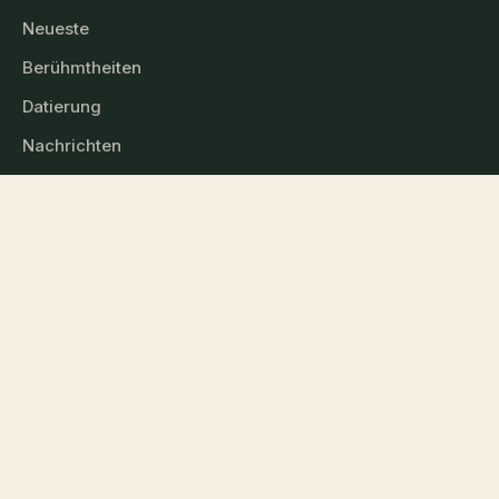
Neueste
Berühmtheiten
Datierung
Nachrichten
Mittelhessen
Die Seite
Kontakt
Datenschutz
Nutzungsbedingungen
© 2026 timm-mittelhessen.de — Alle Rechte vorbehalten.