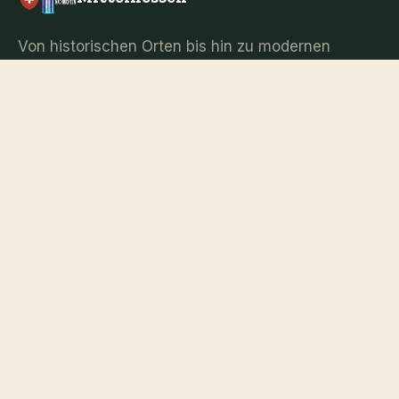
Von historischen Orten bis hin zu modernen
Events — hier erfährst du alles über
Mittelhessen.
Kategorien
Neueste
Berühmtheiten
Datierung
Nachrichten
Mittelhessen