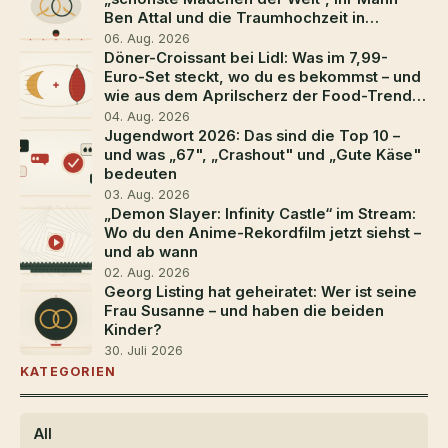
Ben Attal und die Traumhochzeit in
Südfrankreich
06. Aug. 2026
Döner-Croissant bei Lidl: Was im 7,99-
Euro-Set steckt, wo du es bekommst – und
wie aus dem Aprilscherz der Food-Trend
2026 wurde
04. Aug. 2026
Jugendwort 2026: Das sind die Top 10 –
und was „67", „Crashout" und „Gute Käse"
bedeuten
03. Aug. 2026
„Demon Slayer: Infinity Castle“ im Stream:
Wo du den Anime-Rekordfilm jetzt siehst –
und ab wann
02. Aug. 2026
Georg Listing hat geheiratet: Wer ist seine
Frau Susanne – und haben die beiden
Kinder?
30. Juli 2026
KATEGORIEN
All