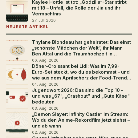
Kaylee Hottle ist tot: „Godzilla“-Star stirbt
mit 18 – Unfall, die Rolle der Jia und ihr
Vermächtnis
27. Juli 2026
NEUESTE ARTIKEL
Thylane Blondeau hat geheiratet: Das einst
„schönste Mädchen der Welt“, ihr Mann
Ben Attal und die Traumhochzeit in
Südfrankreich
06. Aug. 2026
Döner-Croissant bei Lidl: Was im 7,99-
Euro-Set steckt, wo du es bekommst – und
wie aus dem Aprilscherz der Food-Trend
2026 wurde
04. Aug. 2026
Jugendwort 2026: Das sind die Top 10 –
und was „67", „Crashout" und „Gute Käse"
bedeuten
03. Aug. 2026
„Demon Slayer: Infinity Castle“ im Stream:
Wo du den Anime-Rekordfilm jetzt siehst –
und ab wann
02. Aug. 2026