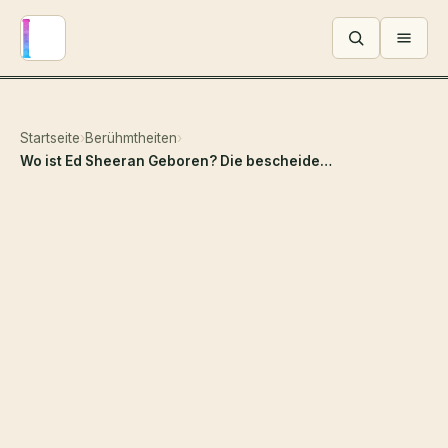
Menü ö
Startseite
›
Berühmtheiten
›
Wo ist Ed Sheeran Geboren? Die bescheidene Stadt hinter dem globalen Superstar!