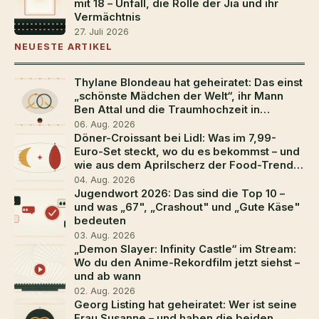
mit 18 – Unfall, die Rolle der Jia und ihr
Vermächtnis
27. Juli 2026
NEUESTE ARTIKEL
Thylane Blondeau hat geheiratet: Das einst
„schönste Mädchen der Welt“, ihr Mann
Ben Attal und die Traumhochzeit in
Südfrankreich
06. Aug. 2026
Döner-Croissant bei Lidl: Was im 7,99-
Euro-Set steckt, wo du es bekommst – und
wie aus dem Aprilscherz der Food-Trend
2026 wurde
04. Aug. 2026
Jugendwort 2026: Das sind die Top 10 –
und was „67", „Crashout" und „Gute Käse"
bedeuten
03. Aug. 2026
„Demon Slayer: Infinity Castle“ im Stream:
Wo du den Anime-Rekordfilm jetzt siehst –
und ab wann
02. Aug. 2026
Georg Listing hat geheiratet: Wer ist seine
Frau Susanne – und haben die beiden