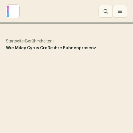
Menü ö
Startseite
›
Berühmtheiten
›
Wie Miley Cyrus Größe ihre Bühnenpräsenz und Karriere prägt