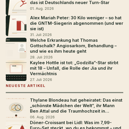
das ist Deutschlands neuer Turn-Star
01. Aug. 2026
Alex Mariah Peter: 30 Kilo weniger – so hat
die GNTM-Siegerin abgenommen (und wer
sie ist)
31. Juli 2026
Welche Erkrankung hat Thomas
Gottschalk? Angiosarkom, Behandlung –
und wie es ihm heute geht
28. Juli 2026
Kaylee Hottle ist tot: „Godzilla“-Star stirbt
mit 18 – Unfall, die Rolle der Jia und ihr
Vermächtnis
27. Juli 2026
NEUESTE ARTIKEL
Thylane Blondeau hat geheiratet: Das einst
„schönste Mädchen der Welt“, ihr Mann
Ben Attal und die Traumhochzeit in
Südfrankreich
06. Aug. 2026
Döner-Croissant bei Lidl: Was im 7,99-
Euro-Set steckt, wo du es bekommst – und