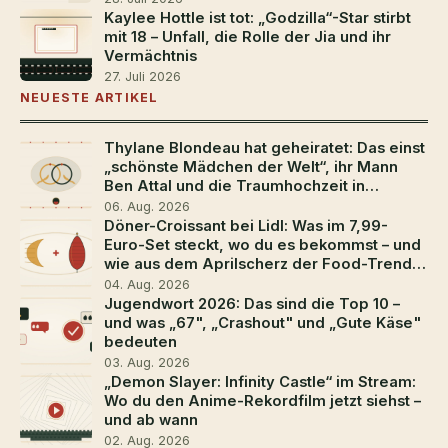
Kaylee Hottle ist tot: „Godzilla“-Star stirbt
mit 18 – Unfall, die Rolle der Jia und ihr
Vermächtnis
27. Juli 2026
NEUESTE ARTIKEL
Thylane Blondeau hat geheiratet: Das einst
„schönste Mädchen der Welt“, ihr Mann
Ben Attal und die Traumhochzeit in
Südfrankreich
06. Aug. 2026
Döner-Croissant bei Lidl: Was im 7,99-
Euro-Set steckt, wo du es bekommst – und
wie aus dem Aprilscherz der Food-Trend
2026 wurde
04. Aug. 2026
Jugendwort 2026: Das sind die Top 10 –
und was „67", „Crashout" und „Gute Käse"
bedeuten
03. Aug. 2026
„Demon Slayer: Infinity Castle“ im Stream:
Wo du den Anime-Rekordfilm jetzt siehst –
und ab wann
02. Aug. 2026