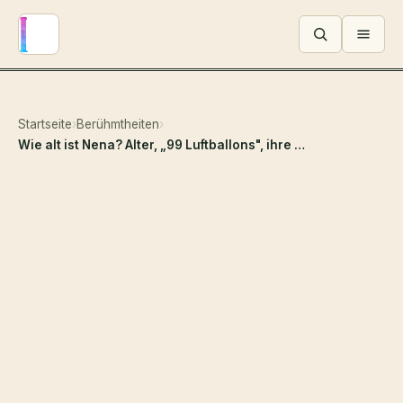
Menü ö
Startseite
›
Berühmtheiten
›
Wie alt ist Nena? Alter, „99 Luftballons", ihre fünf Kinder und die große Tour 2026