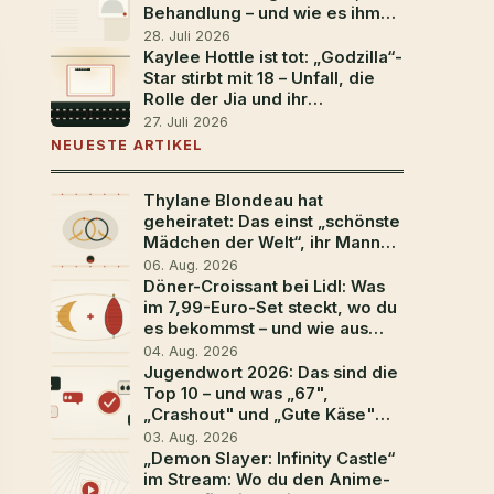
Behandlung – und wie es ihm
heute geht
28. Juli 2026
Kaylee Hottle ist tot: „Godzilla“-
Star stirbt mit 18 – Unfall, die
Rolle der Jia und ihr
Vermächtnis
27. Juli 2026
NEUESTE ARTIKEL
Thylane Blondeau hat
geheiratet: Das einst „schönste
Mädchen der Welt“, ihr Mann
Ben Attal und die
06. Aug. 2026
Traumhochzeit in
Döner-Croissant bei Lidl: Was
Südfrankreich
im 7,99-Euro-Set steckt, wo du
es bekommst – und wie aus
dem Aprilscherz der Food-
04. Aug. 2026
Trend 2026 wurde
Jugendwort 2026: Das sind die
Top 10 – und was „67",
„Crashout" und „Gute Käse"
bedeuten
03. Aug. 2026
„Demon Slayer: Infinity Castle“
im Stream: Wo du den Anime-