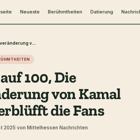
tseite
Neueste
Berühmtheiten
Datierung
Nachric
Von 150 auf 100, Die Gewichtsveränderung von Kamal Kharmach verblüfft die Fans
RÜHMTHEITEN
auf 100, Die
derung von Kamal
rblüfft die Fans
st 2025 von Mittelhessen Nachrichten