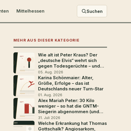
hten
Mittelhessen
Suchen
MEHR AUS DIESER KATEGORIE
Wie alt ist Peter Kraus? Der
„deutsche Elvis“ wehrt sich
gegen Todesgerüchte – und
geht mit 88 noch einmal auf
05. Aug. 2026
Tour
Karina Schönmaier: Alter,
Größe, Erfolge – das ist
Deutschlands neuer Turn-Star
01. Aug. 2026
Alex Mariah Peter: 30 Kilo
weniger – so hat die GNTM-
Siegerin abgenommen (und
wer sie ist)
31. Juli 2026
Welche Erkrankung hat Thomas
Gottschalk? Angiosarkom,