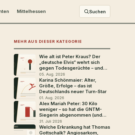
hten
Mittelhessen
Suchen
MEHR AUS DIESER KATEGORIE
Wie alt ist Peter Kraus? Der
„deutsche Elvis“ wehrt sich
gegen Todesgerüchte – und
geht mit 88 noch einmal auf
05. Aug. 2026
Tour
Karina Schönmaier: Alter,
Größe, Erfolge – das ist
Deutschlands neuer Turn-Star
01. Aug. 2026
Alex Mariah Peter: 30 Kilo
weniger – so hat die GNTM-
Siegerin abgenommen (und
wer sie ist)
31. Juli 2026
Welche Erkrankung hat Thomas
Gottschalk? Angiosarkom,