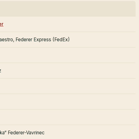
er
aestro, Federer Express (FedEx)
z
rka“ Federer-Vavrinec