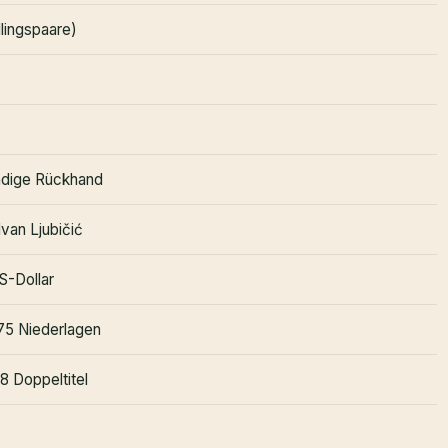
llingspaare)
ndige Rückhand
Ivan Ljubičić
S-Dollar
275 Niederlagen
, 8 Doppeltitel