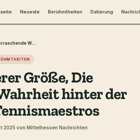
tseite
Neueste
Berühmtheiten
Datierung
Nachric
Roger Federer Größe, Die überraschende Wahrheit hinter der Größe des Tennismaestros
RÜHMTHEITEN
rer Größe, Die
Wahrheit hinter der
Tennismaestros
st 2025 von Mittelhessen Nachrichten