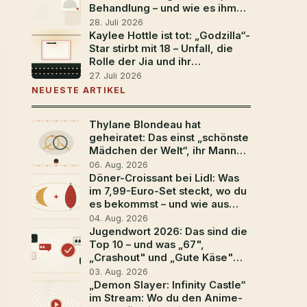
Behandlung – und wie es ihm
heute geht
28. Juli 2026
Kaylee Hottle ist tot: „Godzilla“-
Star stirbt mit 18 – Unfall, die
Rolle der Jia und ihr
Vermächtnis
27. Juli 2026
NEUESTE ARTIKEL
Thylane Blondeau hat
geheiratet: Das einst „schönste
Mädchen der Welt“, ihr Mann
Ben Attal und die
06. Aug. 2026
Traumhochzeit in
Döner-Croissant bei Lidl: Was
Südfrankreich
im 7,99-Euro-Set steckt, wo du
es bekommst – und wie aus
dem Aprilscherz der Food-
04. Aug. 2026
Trend 2026 wurde
Jugendwort 2026: Das sind die
Top 10 – und was „67",
„Crashout" und „Gute Käse"
bedeuten
03. Aug. 2026
„Demon Slayer: Infinity Castle“
im Stream: Wo du den Anime-