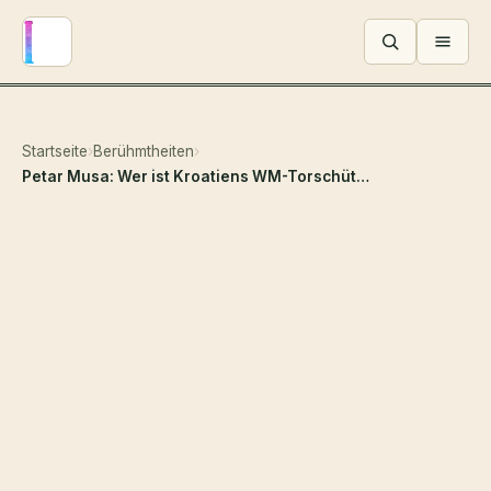
Menü ö
Startseite
›
Berühmtheiten
›
Petar Musa: Wer ist Kroatiens WM-Torschütze von FC Dallas? Alter, Karriere, Eltern und Marktwert