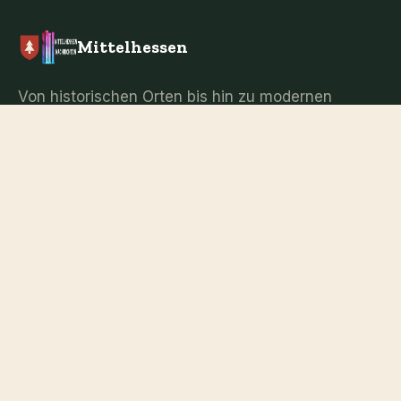
Mittelhessen
Von historischen Orten bis hin zu modernen
Events — hier erfährst du alles über
Mittelhessen.
Kategorien
Neueste
Berühmtheiten
Datierung
Nachrichten