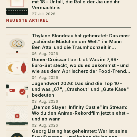
mit 18 – Unfall, die Rolle der Jia und ihr
Vermächtnis
27. Juli 2026
NEUESTE ARTIKEL
Thylane Blondeau hat geheiratet: Das einst
„schönste Mädchen der Welt“, ihr Mann
Ben Attal und die Traumhochzeit in
Südfrankreich
06. Aug. 2026
Döner-Croissant bei Lidl: Was im 7,99-
Euro-Set steckt, wo du es bekommst – und
wie aus dem Aprilscherz der Food-Trend
2026 wurde
04. Aug. 2026
Jugendwort 2026: Das sind die Top 10 –
und was „67", „Crashout" und „Gute Käse"
bedeuten
03. Aug. 2026
„Demon Slayer: Infinity Castle“ im Stream:
Wo du den Anime-Rekordfilm jetzt siehst –
und ab wann
02. Aug. 2026
Georg Listing hat geheiratet: Wer ist seine
Frau Susanne – und haben die beiden