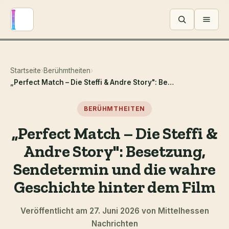
Menü ö
Startseite
›
Berühmtheiten
›
„Perfect Match – Die Steffi & Andre Story": Besetzung, Sendetermin und die wahre Geschichte hinter dem Film
BERÜHMTHEITEN
„Perfect Match – Die Steffi &
Andre Story": Besetzung,
Sendetermin und die wahre
Geschichte hinter dem Film
Veröffentlicht am 27. Juni 2026 von Mittelhessen
Nachrichten