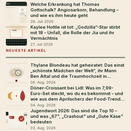
Welche Erkrankung hat Thomas
Gottschalk? Angiosarkom, Behandlung –
und wie es ihm heute geht
28. Juli 2026
Kaylee Hottle ist tot: „Godzilla“-Star stirbt
mit 18 – Unfall, die Rolle der Jia und ihr
Vermächtnis
27. Juli 2026
NEUESTE ARTIKEL
Thylane Blondeau hat geheiratet: Das einst
„schönste Mädchen der Welt“, ihr Mann
Ben Attal und die Traumhochzeit in
Südfrankreich
06. Aug. 2026
Döner-Croissant bei Lidl: Was im 7,99-
Euro-Set steckt, wo du es bekommst – und
wie aus dem Aprilscherz der Food-Trend
2026 wurde
04. Aug. 2026
Jugendwort 2026: Das sind die Top 10 –
und was „67", „Crashout" und „Gute Käse"
bedeuten
03. Aug. 2026