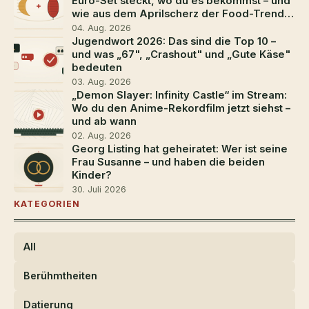
Euro-Set steckt, wo du es bekommst – und
wie aus dem Aprilscherz der Food-Trend
2026 wurde
04. Aug. 2026
Jugendwort 2026: Das sind die Top 10 –
und was „67", „Crashout" und „Gute Käse"
bedeuten
03. Aug. 2026
„Demon Slayer: Infinity Castle“ im Stream:
Wo du den Anime-Rekordfilm jetzt siehst –
und ab wann
02. Aug. 2026
Georg Listing hat geheiratet: Wer ist seine
Frau Susanne – und haben die beiden
Kinder?
30. Juli 2026
KATEGORIEN
All
Berühmtheiten
Datierung