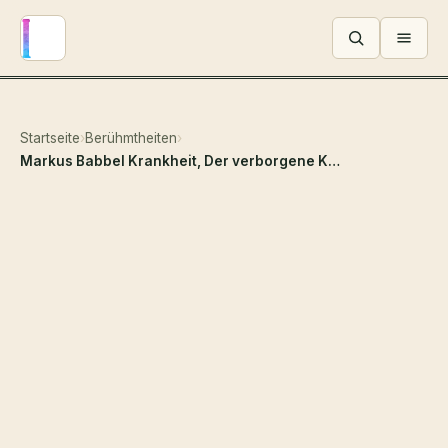
Menü ö
Startseite
›
Berühmtheiten
›
Markus Babbel Krankheit, Der verborgene Kampf hinter der Fußballlegende