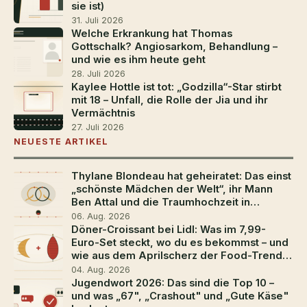
sie ist)
31. Juli 2026
Welche Erkrankung hat Thomas
Gottschalk? Angiosarkom, Behandlung –
und wie es ihm heute geht
28. Juli 2026
Kaylee Hottle ist tot: „Godzilla“-Star stirbt
mit 18 – Unfall, die Rolle der Jia und ihr
Vermächtnis
27. Juli 2026
NEUESTE ARTIKEL
Thylane Blondeau hat geheiratet: Das einst
„schönste Mädchen der Welt“, ihr Mann
Ben Attal und die Traumhochzeit in
Südfrankreich
06. Aug. 2026
Döner-Croissant bei Lidl: Was im 7,99-
Euro-Set steckt, wo du es bekommst – und
wie aus dem Aprilscherz der Food-Trend
2026 wurde
04. Aug. 2026
Jugendwort 2026: Das sind die Top 10 –
und was „67", „Crashout" und „Gute Käse"