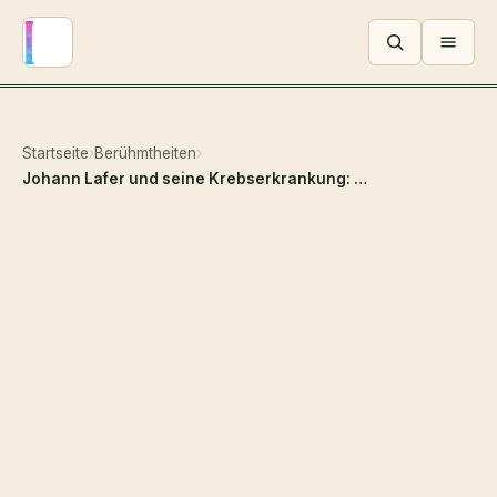
Menü ö
Startseite
›
Berühmtheiten
›
Johann Lafer und seine Krebserkrankung: Was der Sternekoch über seine unheilbare Diagnose sagt