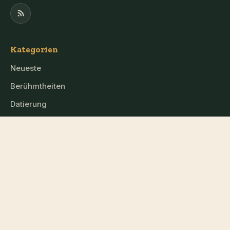
Kategorien
Neueste
Berühmtheiten
Datierung
Nachrichten
Mittelhessen
Die Seite
Kontakt
Datenschutz
Nutzungsbedingungen