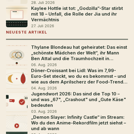
28. Juli 2026
Kaylee Hottle ist tot: „Godzilla“-Star stirbt
mit 18 – Unfall, die Rolle der Jia und ihr
Vermächtnis
27. Juli 2026
NEUESTE ARTIKEL
Thylane Blondeau hat geheiratet: Das einst
„schönste Mädchen der Welt“, ihr Mann
Ben Attal und die Traumhochzeit in
Südfrankreich
06. Aug. 2026
Döner-Croissant bei Lidl: Was im 7,99-
Euro-Set steckt, wo du es bekommst – und
wie aus dem Aprilscherz der Food-Trend
2026 wurde
04. Aug. 2026
Jugendwort 2026: Das sind die Top 10 –
und was „67", „Crashout" und „Gute Käse"
bedeuten
03. Aug. 2026
„Demon Slayer: Infinity Castle“ im Stream:
Wo du den Anime-Rekordfilm jetzt siehst –
und ab wann