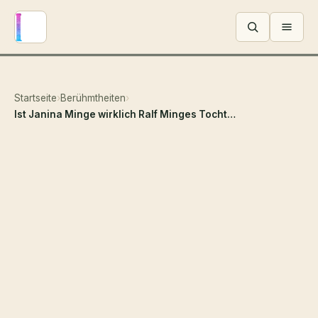
Menü ö
Startseite
›
Berühmtheiten
›
Ist Janina Minge wirklich Ralf Minges Tochter? Die Wahrheit hinter den Gerüchten