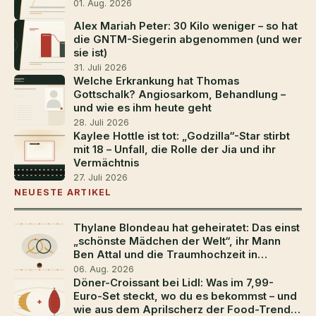
01. Aug. 2026
Alex Mariah Peter: 30 Kilo weniger – so hat
die GNTM-Siegerin abgenommen (und wer
sie ist)
31. Juli 2026
Welche Erkrankung hat Thomas
Gottschalk? Angiosarkom, Behandlung –
und wie es ihm heute geht
28. Juli 2026
Kaylee Hottle ist tot: „Godzilla“-Star stirbt
mit 18 – Unfall, die Rolle der Jia und ihr
Vermächtnis
27. Juli 2026
NEUESTE ARTIKEL
Thylane Blondeau hat geheiratet: Das einst
„schönste Mädchen der Welt“, ihr Mann
Ben Attal und die Traumhochzeit in
Südfrankreich
06. Aug. 2026
Döner-Croissant bei Lidl: Was im 7,99-
Euro-Set steckt, wo du es bekommst – und
wie aus dem Aprilscherz der Food-Trend