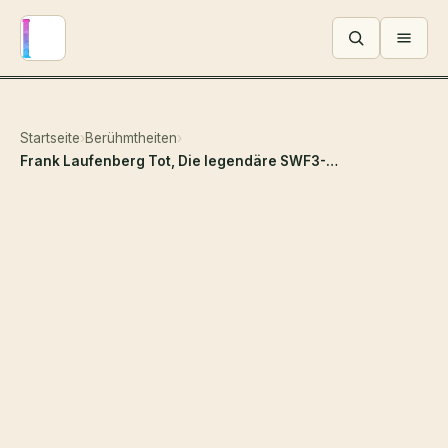
Menü ö
Startseite
›
Berühmtheiten
›
Frank Laufenberg Tot, Die legendäre SWF3-Stimme, die die deutsche Popkultur prägte