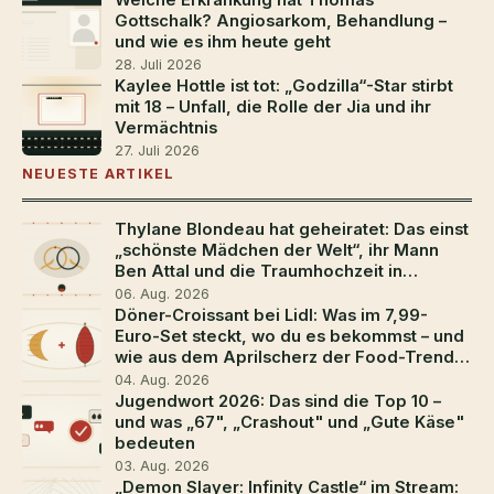
Gottschalk? Angiosarkom, Behandlung –
und wie es ihm heute geht
28. Juli 2026
Kaylee Hottle ist tot: „Godzilla“-Star stirbt
mit 18 – Unfall, die Rolle der Jia und ihr
Vermächtnis
27. Juli 2026
NEUESTE ARTIKEL
Thylane Blondeau hat geheiratet: Das einst
„schönste Mädchen der Welt“, ihr Mann
Ben Attal und die Traumhochzeit in
Südfrankreich
06. Aug. 2026
Döner-Croissant bei Lidl: Was im 7,99-
Euro-Set steckt, wo du es bekommst – und
wie aus dem Aprilscherz der Food-Trend
2026 wurde
04. Aug. 2026
Jugendwort 2026: Das sind die Top 10 –
und was „67", „Crashout" und „Gute Käse"
bedeuten
03. Aug. 2026
„Demon Slayer: Infinity Castle“ im Stream: