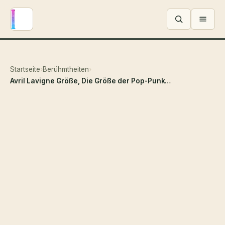
Menü ö
Startseite
›
Berühmtheiten
›
Avril Lavigne Größe, Die Größe der Pop-Punk-Queen, die ihre Fans schockierte