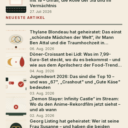
mit 18 – Unfall, die Rolle der Jia und ihr
Vermächtnis
27. Juli 2026
NEUESTE ARTIKEL
Thylane Blondeau hat geheiratet: Das einst
„schönste Mädchen der Welt“, ihr Mann
Ben Attal und die Traumhochzeit in
Südfrankreich
06. Aug. 2026
Döner-Croissant bei Lidl: Was im 7,99-
Euro-Set steckt, wo du es bekommst – und
wie aus dem Aprilscherz der Food-Trend
2026 wurde
04. Aug. 2026
Jugendwort 2026: Das sind die Top 10 –
und was „67", „Crashout" und „Gute Käse"
bedeuten
03. Aug. 2026
„Demon Slayer: Infinity Castle“ im Stream:
Wo du den Anime-Rekordfilm jetzt siehst –
und ab wann
02. Aug. 2026
Georg Listing hat geheiratet: Wer ist seine
Frau Susanne – und haben die beiden