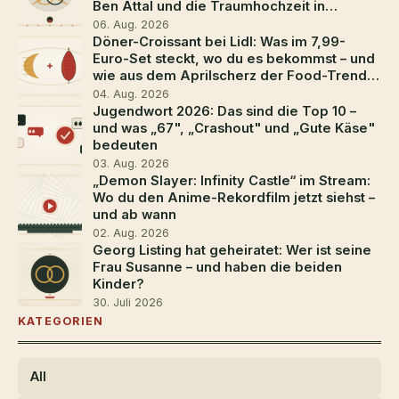
Ben Attal und die Traumhochzeit in
Südfrankreich
06. Aug. 2026
Döner-Croissant bei Lidl: Was im 7,99-
Euro-Set steckt, wo du es bekommst – und
wie aus dem Aprilscherz der Food-Trend
2026 wurde
04. Aug. 2026
Jugendwort 2026: Das sind die Top 10 –
und was „67", „Crashout" und „Gute Käse"
bedeuten
03. Aug. 2026
„Demon Slayer: Infinity Castle“ im Stream:
Wo du den Anime-Rekordfilm jetzt siehst –
und ab wann
02. Aug. 2026
Georg Listing hat geheiratet: Wer ist seine
Frau Susanne – und haben die beiden
Kinder?
30. Juli 2026
KATEGORIEN
All