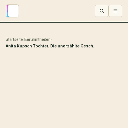
Menü ö
Startseite
›
Berühmtheiten
›
Anita Kupsch Tochter, Die unerzählte Geschichte von Danielas und Leas schauspielerischem Erbe